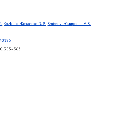
E.
,
Kozlenko/Козленко D. P.
,
Smirnova/Смирнова V. S.
040185
. С. 355–363