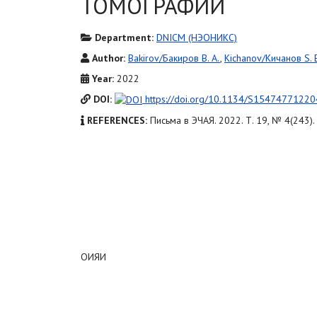
ТОМОГРАФИИ
Department:
DNICM (НЭОНИКС)
Author:
Bakirov/Бакиров B. A.
,
Kichanov/Кичанов S. 
Year:
2022
DOI:
https://doi.org/10.1134/S1547477122
REFERENCES:
Письма в ЭЧАЯ. 2022. Т. 19, № 4(243)
ОИЯИ