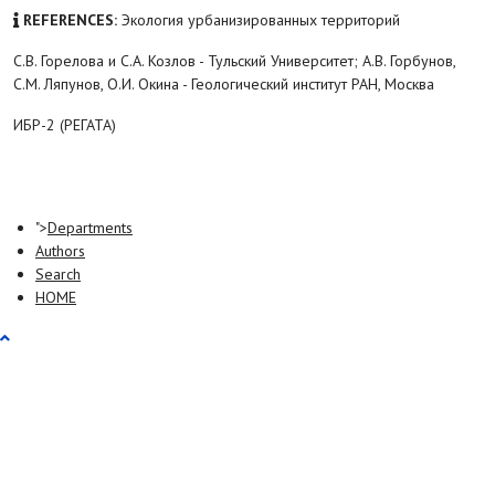
REFERENCES:
Экология урбанизированных территорий
С.В. Горелова и С.А. Козлов - Тульский Университет; А.В. Горбунов,
С.М. Ляпунов, О.И. Окина - Геологический институт РАН, Москва
ИБР-2 (РЕГАТА)
">
Departments
Authors
Search
HOME