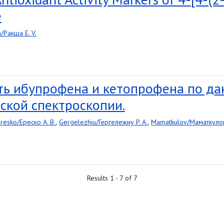
e
/Ракша E. V.
ь ибупрофена и кетопрофена по д
ской спектроскопии.
Eresko/Ереско A. B.
,
Gergelezhiu/Гергележиу P. A.
,
Mamatkulov/Маматкулов
Results 1 - 7 of 7