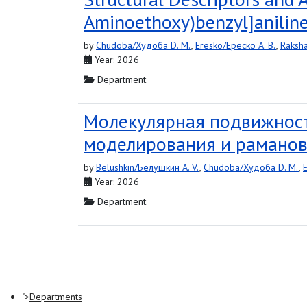
Aminoethoxy)benzyl]anilin
by
Chudoba/Худоба D. M.
,
Eresko/Ереско A. B.
,
Raksha
Year: 2026
Department:
Молекулярная подвижност
моделирования и раманов
by
Belushkin/Белушкин A. V.
,
Chudoba/Худоба D. M.
,
Year: 2026
Department:
">
Departments