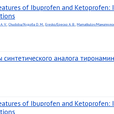
Features of Ibuprofen and Ketoprofen:
tions
A. V.
,
Chudoba/Худоба D. M.
,
Eresko/Ереско A. B.
,
Mamatkulov/Маматкулов
 синтетического аналога тиронами
Features of Ibuprofen and Ketoprofen:
tions