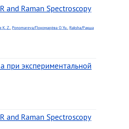
 IR and Raman Spectroscopy
 K. Z.
,
Ponomareva/Пономарёва O.Yu.
,
Raksha/Ракша
на при экспериментальной
 IR and Raman Spectroscopy