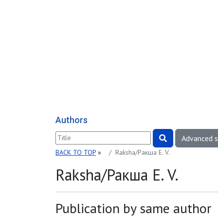
Authors
Advanced 
BACK TO TOP
»
Raksha/Ракша E. V.
Raksha/Ракша E. V.
Publication by same author