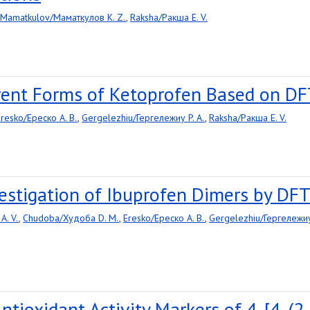
Mamatkulov/Маматкулов K. Z.
,
Raksha/Ракша E. V.
erent Forms of Ketoprofen Based on DF
Eresko/Ереско A. B.
,
Gergelezhiu/Гергележиу P. A.
,
Raksha/Ракша E. V.
estigation of Ibuprofen Dimers by DF
A. V.
,
Chudoba/Худоба D. M.
,
Eresko/Ереско A. B.
,
Gergelezhiu/Гергележиу
ntioxidant Activity Markers of 4-[4-(2