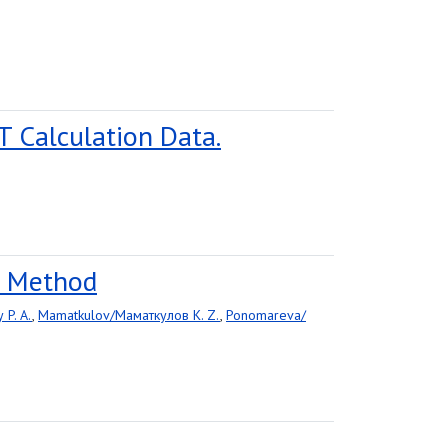
T Calculation Data.
T Method
 P. A.
,
Mamatkulov/Маматкулов K. Z.
,
Ponomareva/
-