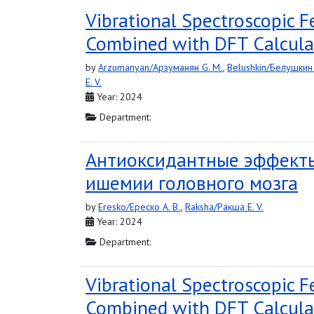
Vibrational Spectroscopic 
Combined with DFT Calcula
by
Arzumanyan/Арзуманян G. M.
,
Belushkin/Белушкин 
E. V.
Year: 2024
Department:
Антиоксидантные эффекты
ишемии головного мозга
by
Eresko/Ереско A. B.
,
Raksha/Ракша E. V.
Year: 2024
Department:
Vibrational Spectroscopic 
Combined with DFT Calcula