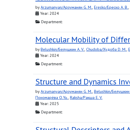
by
Arzumanyan/Арзуманян G. M.
,
Eresko/Ереско A. B.
,
Year: 2024
Department:
Molecular Mobility of Diff
by
Belushkin/Белушкин A. V.
,
Chudoba/Худоба D. M.
,
Year: 2024
Department:
Structure and Dynamics Inv
by
Arzumanyan/Арзуманян G. M.
,
Belushkin/Белушкин 
Пономарёва O.Yu.
,
Raksha/Ракша E. V.
Year: 2025
Department:
Structural Descriptors and A