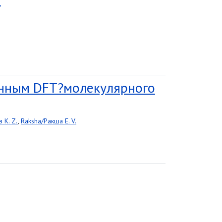
анным DFT?молекулярного
 K. Z.
,
Raksha/Ракша E. V.