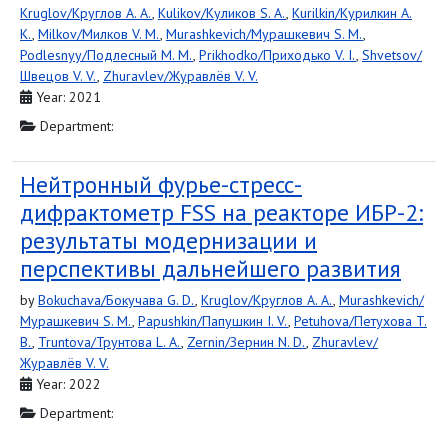
Kruglov/Круглов A. A.
,
Kulikov/Куликов S. A.
,
Kurilkin/Курилкин A.
K.
,
Milkov/Милков V. M.
,
Murashkevich/Мурашкевич S. M.
,
Podlesnyy/Подлесный M. M.
,
Prikhodko/Приходько V. I.
,
Shvetsov/
Швецов V. V.
,
Zhuravlev/Журавлёв V. V.
Year: 2021
Department:
Нейтронный фурье-стресс-
дифрактометр FSS на реакторе ИБР-2:
результаты модернизации и
перспективы дальнейшего развития
by
Bokuchava/Бокучава G. D.
,
Kruglov/Круглов A. A.
,
Murashkevich/
Мурашкевич S. M.
,
Papushkin/Папушкин I. V.
,
Petuhova/Петуховa T.
B.
,
Truntova/Трунтова L. A.
,
Zernin/Зернин N. D.
,
Zhuravlev/
Журавлёв V. V.
Year: 2022
Department: