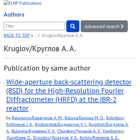
Authors
Advanced search
BACK TO TOP
»
Kruglov/Круглов A. A.
Kruglov/Круглов A. A.
Publication by same author
Wide-aperture back-scattering detector
(BSD) for the High-Resolution Fourier
Diffractometer (HRFD) at the IBR-2
reactor
by
Balagurov/Балагуров A. M.
,
Belova/Белова M. O.
,
Bobrikov/
Бобриков I. A.
,
Bodnarchuk/Боднарчук V. I.
,
Bogdzel/Богдзель A.
A.
,
Bulavina/Булавина V. V.
,
Churakov/Чураков A. V.
,
Daulbayev/
Даулбаев O.
,
Drozdov/Дроздов V. A.
,
Kirilov/Кирилов A. S.
,