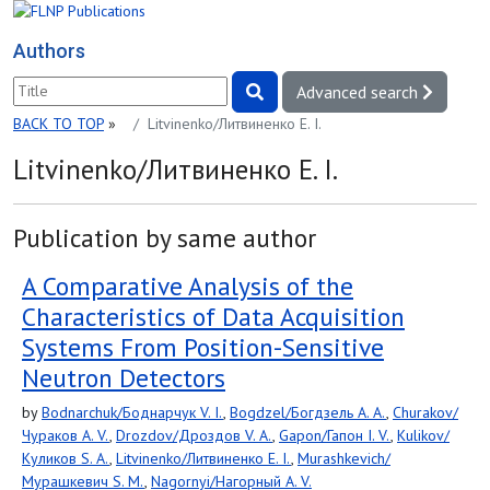
Authors
Advanced search
BACK TO TOP
»
Litvinenko/Литвиненко E. I.
Litvinenko/Литвиненко E. I.
Publication by same author
A Comparative Analysis of the
Characteristics of Data Acquisition
Systems From Position-Sensitive
Neutron Detectors
by
Bodnarchuk/Боднарчук V. I.
,
Bogdzel/Богдзель A. A.
,
Churakov/
Чураков A. V.
,
Drozdov/Дроздов V. A.
,
Gapon/Гапон I. V.
,
Kulikov/
Куликов S. A.
,
Litvinenko/Литвиненко E. I.
,
Murashkevich/
Мурашкевич S. M.
,
Nagornyi/Нагорный A. V.