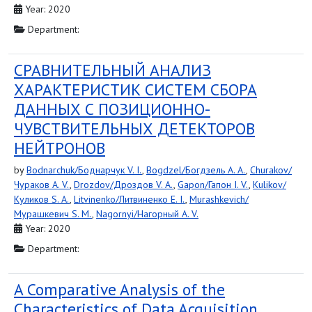
Year: 2020
Department:
СРАВНИТЕЛЬНЫЙ АНАЛИЗ
ХАРАКТЕРИСТИК СИСТЕМ СБОРА
ДАННЫХ С ПОЗИЦИОННО-
ЧУВСТВИТЕЛЬНЫХ ДЕТЕКТОРОВ
НЕЙТРОНОВ
by
Bodnarchuk/Боднарчук V. I.
,
Bogdzel/Богдзель A. A.
,
Churakov/
Чураков A. V.
,
Drozdov/Дроздов V. A.
,
Gapon/Гапон I. V.
,
Kulikov/
Куликов S. A.
,
Litvinenko/Литвиненко E. I.
,
Murashkevich/
Мурашкевич S. M.
,
Nagornyi/Нагорный A. V.
Year: 2020
Department:
A Comparative Analysis of the
Characteristics of Data Acquisition