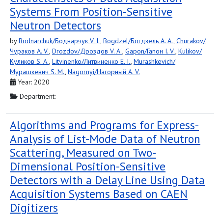
Systems From Position-Sensitive
Neutron Detectors
by
Bodnarchuk/Боднарчук V. I.
,
Bogdzel/Богдзель A. A.
,
Churakov/
Чураков A. V.
,
Drozdov/Дроздов V. A.
,
Gapon/Гапон I. V.
,
Kulikov/
Куликов S. A.
,
Litvinenko/Литвиненко E. I.
,
Murashkevich/
Мурашкевич S. M.
,
Nagornyi/Нагорный A. V.
Year: 2020
Department:
Algorithms and Programs for Express-
Analysis of List-Mode Data of Neutron
Scattering, Measured on Two-
Dimensional Position-Sensitive
Detectors with a Delay Line Using Data
Acquisition Systems Based on CAEN
Digitizers