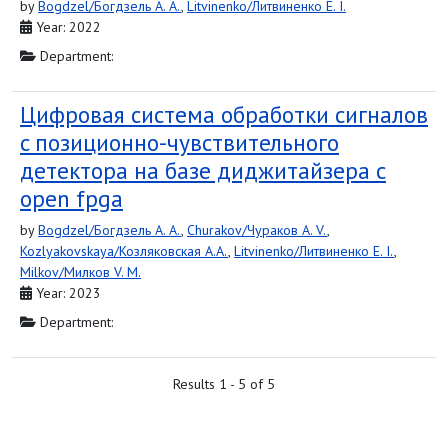
by
Bogdzel/Богдзель A. A.
,
Litvinenko/Литвиненко E. I.
Year: 2022
Department:
Цифровая система обработки сигналов
c позиционно-чувствительного
детектора на базе диджитайзера c
open fpga
by
Bogdzel/Богдзель A. A.
,
Churakov/Чураков A. V.
,
Kozlyakovskaya/Козляковская A.A.
,
Litvinenko/Литвиненко E. I.
,
Milkov/Милков V. M.
Year: 2023
Department:
Results 1 - 5 of 5