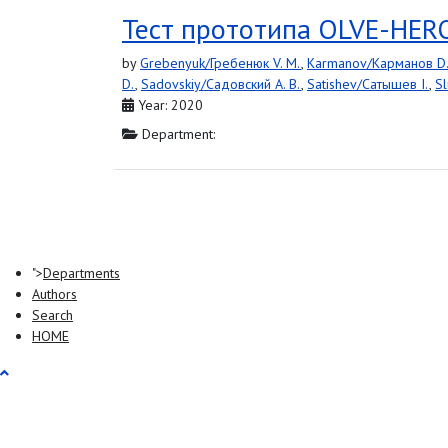
Тест прототипа OLVE-HERO
by
Grebenyuk/Гребенюк V. M.
,
Karmanov/Карманов D.
D.
,
Sadovskiy/Садовский A. B.
,
Satishev/Сатышев I.
,
S
Year: 2020
Department:
">
Departments
Authors
Search
HOME