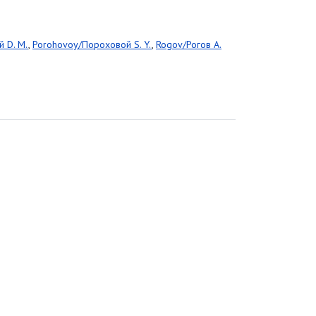
 D. M.
,
Porohovoy/Пороховой S. Y.
,
Rogov/Рогов A.