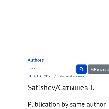
Authors
Advanced 
BACK TO TOP
»
Satishev/Сатышев I.
Satishev/Сатышев I.
Publication by same author