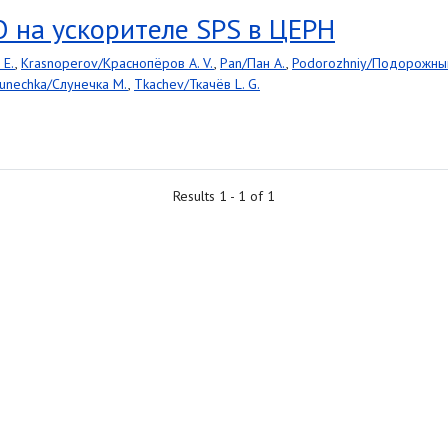
 на ускорителе SPS в ЦЕРН
 E.
,
Krasnoperov/Краснопёров A. V.
,
Pan/Пан A.
,
Podorozhniy/Подорожный
lunechka/Слунечка M.
,
Tkachev/Ткачёв L. G.
Results 1 - 1 of 1