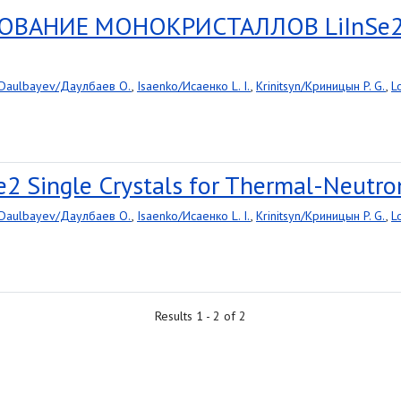
ОВАНИЕ МОНОКРИСТАЛЛОВ LiInSe
Daulbayev/Даулбаев O.
,
Isaenko/Исаенко L. I.
,
Krinitsyn/Криницын P. G.
,
L
e2 Single Crystals for Thermal-Neutro
Daulbayev/Даулбаев O.
,
Isaenko/Исаенко L. I.
,
Krinitsyn/Криницын P. G.
,
L
Results 1 - 2 of 2