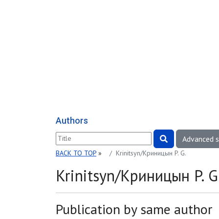
Authors
Advanced 
BACK TO TOP
»
Krinitsyn/Криницын P. G.
Krinitsyn/Криницын P. G
Publication by same author