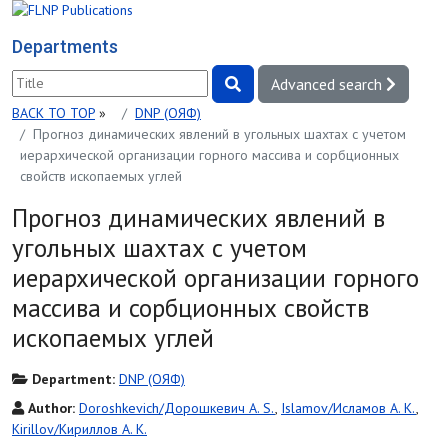
Departments
Advanced search
BACK TO TOP
»
DNP (ОЯФ)
Прогноз динамических явлений в угольных шахтах с учетом
иерархической организации горного массива и сорбционных
свойств ископаемых углей
Прогноз динамических явлений в
угольных шахтах с учетом
иерархической организации горного
массива и сорбционных свойств
ископаемых углей
Department:
DNP (ОЯФ)
Author:
Doroshkevich/Дорошкевич A. S.
,
Islamov/Исламов A. K.
,
Kirillov/Кириллов A. K.