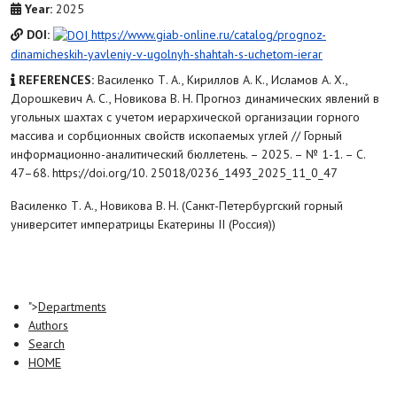
Year:
2025
DOI:
https://www.giab-online.ru/catalog/prognoz-
dinamicheskih-yavleniy-v-ugolnyh-shahtah-s-uchetom-ierar
REFERENCES:
Василенко Т. А., Кириллов А. К., Исламов А. Х.,
Дорошкевич А. С., Новикова В. Н. Прогноз динамических явлений в
угольных шахтах с учетом иерархической организации горного
массива и сорбционных свойств ископаемых углей // Горный
информационно-аналитический бюллетень. – 2025. – № 1-1. – С.
47–68. https://doi.org/10. 25018/0236_1493_2025_11_0_47
Василенко Т. А., Новикова В. Н. (Санкт-Петербургский горный
университет императрицы Екатерины II (Россия))
">
Departments
Authors
Search
HOME