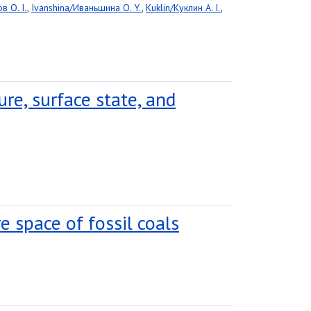
в O. I.
,
Ivanshina/Иваньшина O. Y.
,
Kuklin/Куклин A. I.
,
re, surface state, and
e space of fossil coals