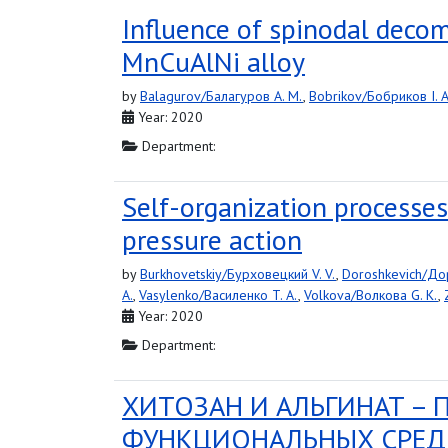
Influence of spinodal decom
MnCuAlNi alloy
by
Balagurov/Балагуров A. M.
,
Bobrikov/Бобриков I. A
Year: 2020
Department:
Self-organization processe
pressure action
by
Burkhovetskiy/Бурховецкий V. V.
,
Doroshkevich/До
A.
,
Vasylenko/Василенко T. A.
,
Volkova/Волкова G. K.
,
Year: 2020
Department:
ХИТОЗАН И АЛЬГИНАТ –
ФУНКЦИОНАЛЬНЫХ СРЕД