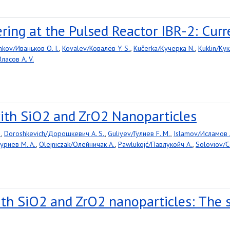
ing at the Pulsed Reactor IBR-2: Curr
nkov/Иваньков O. I.
,
Kovalev/Ковалёв Y. S.
,
Kučerka/Кучерка N.
,
Kuklin/Кук
ласов A. V.
ith SiO2 and ZrO2 Nanoparticles
.
,
Doroshkevich/Дорошкевич A. S.
,
Guliyev/Гулиев F. M.
,
Islamov/Исламов A
уриев M. A.
,
Olejniczak/Олейничак A.
,
Pawlukojć/Павлукойч A.
,
Soloviov/С
h SiO2 and ZrO2 nanoparticles: The st