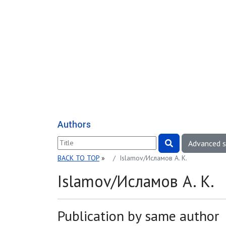
Authors
Advanced 
BACK TO TOP
»
Islamov/Исламов A. K.
Islamov/Исламов A. K.
Publication by same author