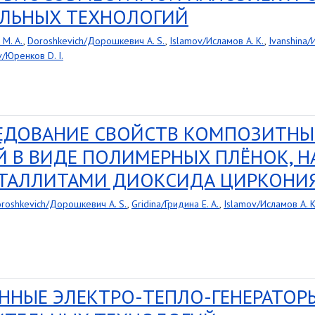
ЛЬНЫХ ТЕХНОЛОГИЙ
M. A.
,
Doroshkevich/Дорошкевич A. S.
,
Islamov/Исламов A. K.
,
Ivanshina/
/Юренков D. I.
ЕДОВАНИЕ СВОЙСТВ КОМПОЗИТНЫ
 В ВИДЕ ПОЛИМЕРНЫХ ПЛЁНОК, 
ТАЛЛИТАМИ ДИОКСИДА ЦИРКОНИ
roshkevich/Дорошкевич A. S.
,
Gridina/Гридина E. A.
,
Islamov/Исламов A. K
НЫЕ ЭЛЕКТРО-ТЕПЛО-ГЕНЕРАТОРЫ