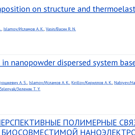
position on structure and thermoelasti
.
,
Islamov/Исламов A. K.
,
Vasin/Васин R. N.
s in nanopowder dispersed system base
рошкевич A. S.
,
Islamov/Исламов A. K.
,
Kirillov/Кириллов A. K.
,
Nabiyev/На
Zelenyak/Зеленяк T. Y.
 ПЕРСПЕКТИВНЫЕ ПОЛИМЕРНЫЕ СВ
 БИОСОВМЕСТИМОЙ НАНОЭЛЕКТРО