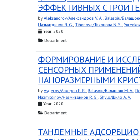
ЭФФЕКТИВНЫХ СТРОИТЕ
by
Aleksandrov/Александров V. A.
,
Balasoiu/Балашою 
Назмитдинов R. G.
,
Tihonova/Тихонова N. S.
,
Yurenkov
Year: 2020
Department:
ФОРМИРОВАНИЕ И ИССЛ
СЕНСОРНЫХ ПРИМЕНЕНИЙ
НАНОРАЗМЕРНЫМИ КРИС
by
Asgerov/Аскеров E. B.
,
Balasoiu/Балашою M. A.
,
Do
Nazmitdinov/Назмитдинов R. G.
,
Shylo/Шило A. V.
Year: 2020
Department:
ТАНДЕМНЫЕ АДСОРБЦИОН