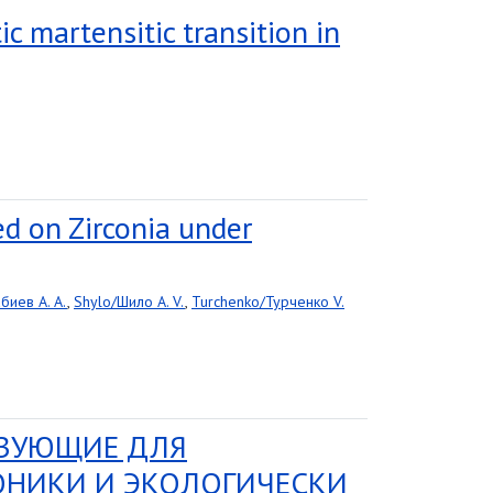
c martensitic transition in
d on Zirconia under
биев A. A.
,
Shylo/Шило A. V.
,
Turchenko/Турченко V.
ЯЗУЮЩИЕ ДЛЯ
НИКИ И ЭКОЛОГИЧЕСКИ