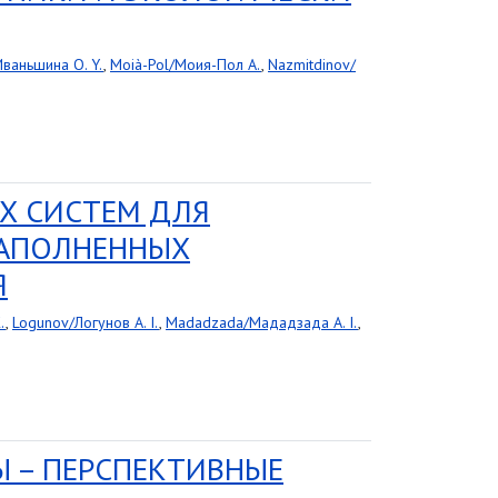
Иваньшина O. Y.
,
Moià-Pol/Моия-Пол A.
,
Nazmitdinov/
Х СИСТЕМ ДЛЯ
НАПОЛНЕННЫХ
Я
.
,
Logunov/Логунов A. I.
,
Madadzada/Мададзада A. I.
,
 – ПЕРСПЕКТИВНЫЕ