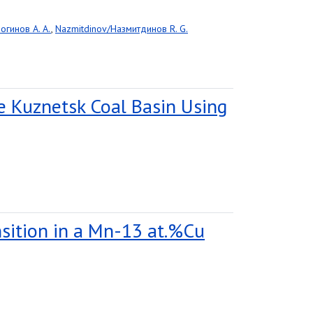
огинов A. A.
,
Nazmitdinov/Назмитдинов R. G.
he Kuznetsk Coal Basin Using
nsition in a Mn-13 at.%Cu