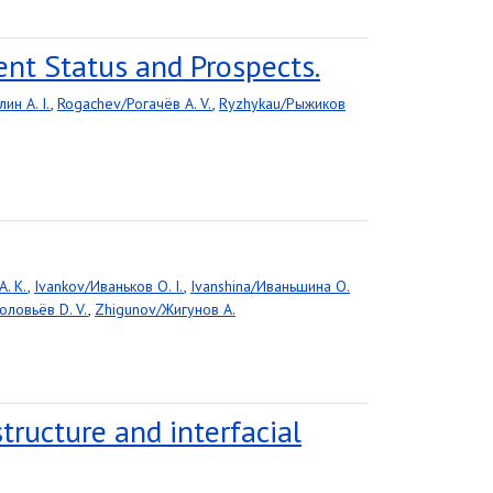
ent Status and Prospects.
лин A. I.
,
Rogachev/Рогачёв A. V.
,
Ryzhykau/Рыжиков
. K.
,
Ivankov/Иваньков O. I.
,
Ivanshina/Иваньшина O.
оловьёв D. V.
,
Zhigunov/Жигунов A.
ructure and interfacial