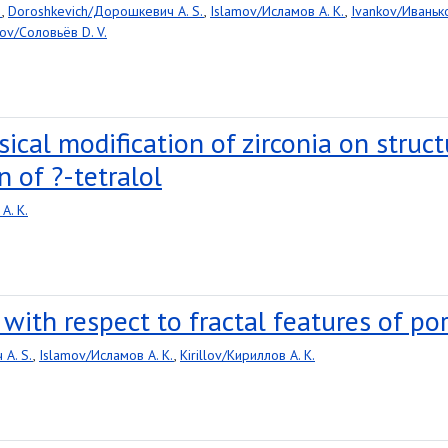
.
,
Doroshkevich/Дорошкевич A. S.
,
Islamov/Исламов A. K.
,
Ivankov/Иванько
ov/Соловьёв D. V.
cal modification of zirconia on structu
n of ?-tetralol
A. K.
with respect to fractal features of por
A. S.
,
Islamov/Исламов A. K.
,
Kirillov/Кириллов A. K.