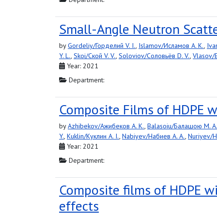
Small-Angle Neutron Scatter
by
Gordeliy/Горделий V. I.
,
Islamov/Исламов A. K.
,
Iva
Y. L.
,
Skoi/Ской V. V.
,
Soloviov/Соловьёв D. V.
,
Vlasov/В
Year: 2021
Department:
Composite Films of HDPE w
by
Azhibekov/Ажибеков A. K.
,
Balasoiu/Балашою M. A
Y.
,
Kuklin/Куклин A. I.
,
Nabiyev/Набиев A. A.
,
Nuriyev/Н
Year: 2021
Department:
Composite films of HDPE wit
effects