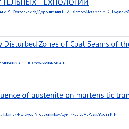
ИТЕЛЬНЫХ ТЕХНОЛОГИЙ
 A. S.
,
Doroshkevich/Дорошкевич N. V.
,
Islamov/Исламов A. K.
,
Loginov/Л
ly Disturbed Zones of Coal Seams of t
рошкевич A. S.
,
Islamov/Исламов A. K.
uence of austenite on martensitic tra
.
,
Islamov/Исламов A. K.
,
Sumnikov/Сумников S. V.
,
Vasin/Васин R. N.