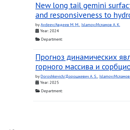
New long tail gemini surfac
and responsiveness to hyd
by
Avdeev/Авдеев M. M.
,
Islamov/Исламов A. K.
Year: 2024
Department:
Прогноз динамических явл
горного массива и сорбци
by
Doroshkevich/Дорошкевич A. S.
,
Islamov/Исламов 
Year: 2025
Department: