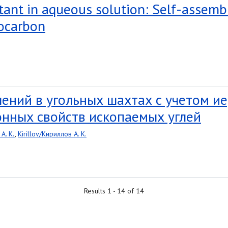
tant in aqueous solution: Self-assembl
rocarbon
ений в угольных шахтах с учетом и
онных свойств ископаемых углей
A. K.
,
Kirillov/Кириллов A. K.
Results 1 - 14 of 14