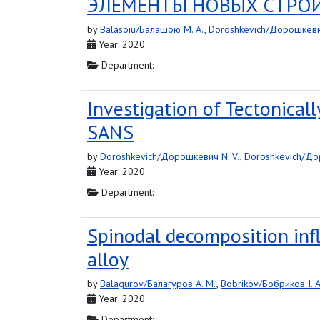
ЭЛЕМЕНТЫ НОВЫХ СТРО
by
Balasoiu/Балашою M. A.
,
Doroshkevich/Дорошкевич
Year: 2020
Department:
Investigation of Tectonical
SANS
by
Doroshkevich/Дорошкевич N. V.
,
Doroshkevich/До
Year: 2020
Department:
Spinodal decomposition infl
alloy
by
Balagurov/Балагуров A. M.
,
Bobrikov/Бобриков I. A
Year: 2020
Department: