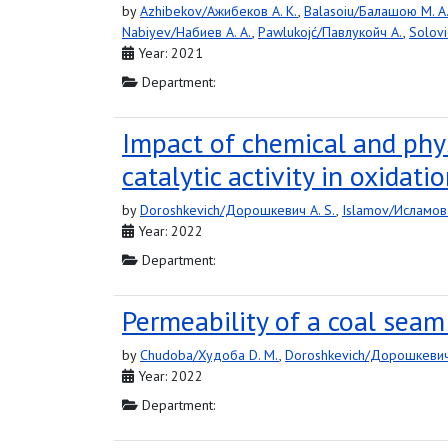
by
Azhibekov/Ажибеков A. K.
,
Balasoiu/Балашою M. A
Nabiyev/Набиев A. A.
,
Pawlukojć/Павлукойч A.
,
Solovi
Year: 2021
Department:
Impact of chemical and physi
catalytic activity in oxidatio
by
Doroshkevich/Дорошкевич A. S.
,
Islamov/Исламов 
Year: 2022
Department:
Permeability of a coal seam 
by
Chudoba/Худоба D. M.
,
Doroshkevich/Дорошкевич 
Year: 2022
Department: