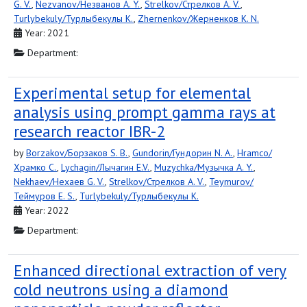
G. V.
,
Nezvanov/Незванов A. Y.
,
Strelkov/Стрелков A. V.
,
Turlybekuly/Турлыбекулы K.
,
Zhernenkov/Жерненков K. N.
Year: 2021
Department:
Experimental setup for elemental
analysis using prompt gamma rays at
research reactor IBR-2
by
Borzakov/Борзаков S. B.
,
Gundorin/Гундорин N. A.
,
Hramco/
Храмко C.
,
Lychagin/Лычагин E.V.
,
Muzychka/Музычка A. Y.
,
Nekhaev/Нехаев G. V.
,
Strelkov/Стрелков A. V.
,
Teymurov/
Теймуров E. S.
,
Turlybekuly/Турлыбекулы K.
Year: 2022
Department:
Enhanced directional extraction of very
cold neutrons using a diamond