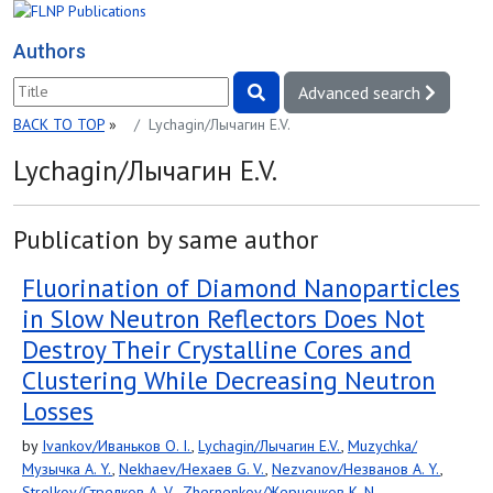
Authors
Advanced search
BACK TO TOP
»
Lychagin/Лычагин E.V.
Lychagin/Лычагин E.V.
Publication by same author
Fluorination of Diamond Nanoparticles
in Slow Neutron Reflectors Does Not
Destroy Their Crystalline Cores and
Clustering While Decreasing Neutron
Losses
by
Ivankov/Иваньков O. I.
,
Lychagin/Лычагин E.V.
,
Muzychka/
Музычка A. Y.
,
Nekhaev/Нехаев G. V.
,
Nezvanov/Незванов A. Y.
,
Strelkov/Стрелков A. V.
,
Zhernenkov/Жерненков K. N.