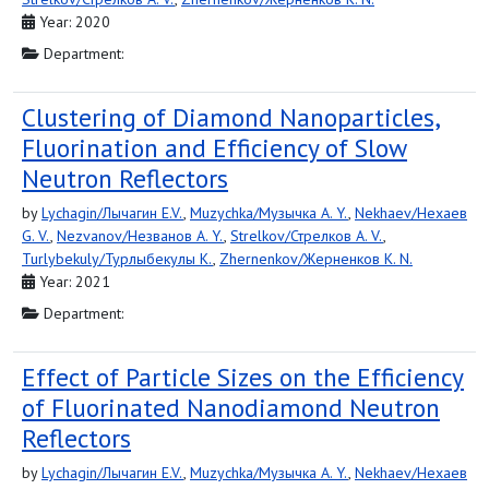
Year: 2020
Department:
Clustering of Diamond Nanoparticles,
Fluorination and Efficiency of Slow
Neutron Reflectors
by
Lychagin/Лычагин E.V.
,
Muzychka/Музычка A. Y.
,
Nekhaev/Нехаев
G. V.
,
Nezvanov/Незванов A. Y.
,
Strelkov/Стрелков A. V.
,
Turlybekuly/Турлыбекулы K.
,
Zhernenkov/Жерненков K. N.
Year: 2021
Department:
Effect of Particle Sizes on the Efficiency
of Fluorinated Nanodiamond Neutron
Reflectors
by
Lychagin/Лычагин E.V.
,
Muzychka/Музычка A. Y.
,
Nekhaev/Нехаев