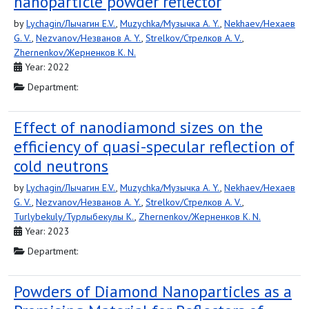
nanoparticle powder reflector
by
Lychagin/Лычагин E.V.
,
Muzychka/Музычка A. Y.
,
Nekhaev/Нехаев
G. V.
,
Nezvanov/Незванов A. Y.
,
Strelkov/Стрелков A. V.
,
Zhernenkov/Жерненков K. N.
Year: 2022
Department:
Effect of nanodiamond sizes on the
efficiency of quasi-specular reflection of
cold neutrons
by
Lychagin/Лычагин E.V.
,
Muzychka/Музычка A. Y.
,
Nekhaev/Нехаев
G. V.
,
Nezvanov/Незванов A. Y.
,
Strelkov/Стрелков A. V.
,
Turlybekuly/Турлыбекулы K.
,
Zhernenkov/Жерненков K. N.
Year: 2023
Department:
Powders of Diamond Nanoparticles as a