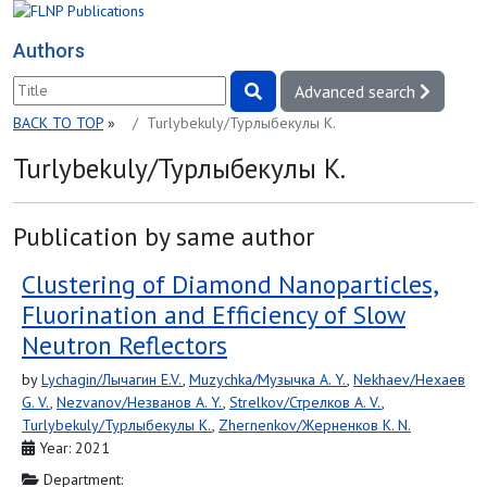
Authors
Advanced search
BACK TO TOP
»
Turlybekuly/Турлыбекулы K.
Turlybekuly/Турлыбекулы K.
Publication by same author
Clustering of Diamond Nanoparticles,
Fluorination and Efficiency of Slow
Neutron Reflectors
by
Lychagin/Лычагин E.V.
,
Muzychka/Музычка A. Y.
,
Nekhaev/Нехаев
G. V.
,
Nezvanov/Незванов A. Y.
,
Strelkov/Стрелков A. V.
,
Turlybekuly/Турлыбекулы K.
,
Zhernenkov/Жерненков K. N.
Year: 2021
Department: