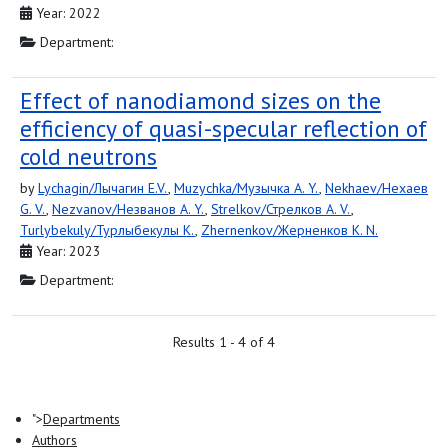
Year: 2022
Department:
Effect of nanodiamond sizes on the
efficiency of quasi-specular reflection of
cold neutrons
by
Lychagin/Лычагин E.V.
,
Muzychka/Музычка A. Y.
,
Nekhaev/Нехаев
G. V.
,
Nezvanov/Незванов A. Y.
,
Strelkov/Стрелков A. V.
,
Turlybekuly/Турлыбекулы K.
,
Zhernenkov/Жерненков K. N.
Year: 2023
Department:
Results 1 - 4 of 4
">
Departments
Authors