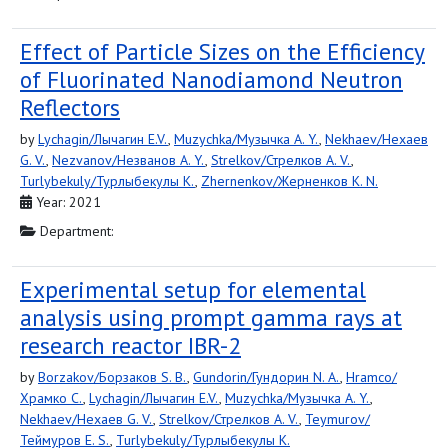
Effect of Particle Sizes on the Efficiency
of Fluorinated Nanodiamond Neutron
Reflectors
by
Lychagin/Лычагин E.V.
,
Muzychka/Музычка A. Y.
,
Nekhaev/Нехаев
G. V.
,
Nezvanov/Незванов A. Y.
,
Strelkov/Стрелков A. V.
,
Turlybekuly/Турлыбекулы K.
,
Zhernenkov/Жерненков K. N.
Year: 2021
Department:
Experimental setup for elemental
analysis using prompt gamma rays at
research reactor IBR-2
by
Borzakov/Борзаков S. B.
,
Gundorin/Гундорин N. A.
,
Hramco/
Храмко C.
,
Lychagin/Лычагин E.V.
,
Muzychka/Музычка A. Y.
,
Nekhaev/Нехаев G. V.
,
Strelkov/Стрелков A. V.
,
Teymurov/
Теймуров E. S.
,
Turlybekuly/Турлыбекулы K.