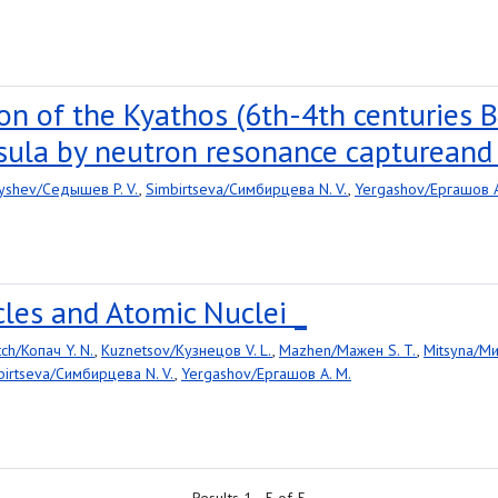
on of the Kyathos (6th-4th centuries 
ula by neutron resonance captureand X
yshev/Седышев P. V.
,
Simbirtseva/Симбирцева N. V.
,
Yergashov/Ергашов A
cles and Atomic Nuclei _
ch/Копач Y. N.
,
Kuznetsov/Кузнецов V. L.
,
Mazhen/Мажен S. T.
,
Mitsyna/Ми
birtseva/Симбирцева N. V.
,
Yergashov/Ергашов A. M.