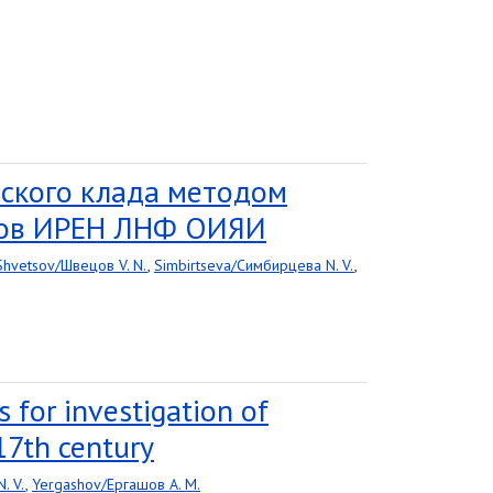
ского клада методом
онов ИРЕН ЛНФ ОИЯИ
Shvetsov/Швецов V. N.
,
Simbirtseva/Симбирцева N. V.
,
 for investigation of
17th century
. V.
,
Yergashov/Ергашов A. M.