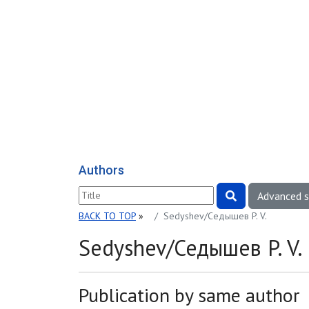
Authors
Advanced 
BACK TO TOP
»
Sedyshev/Седышев P. V.
Sedyshev/Седышев P. V.
Publication by same author