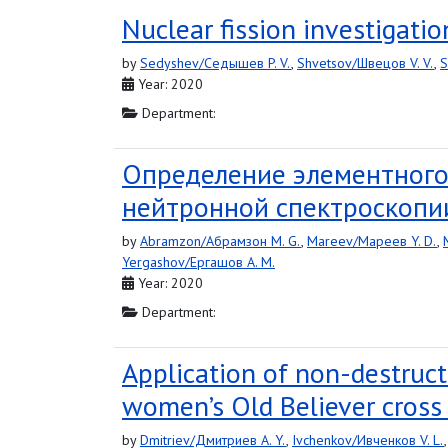
Nuclear fission investigati
by
Sedyshev/Седышев P. V.
,
Shvetsov/Швецов V. V.
,
S
Year: 2020
Department:
Определение элементного
нейтронной спектроскопи
by
Abramzon/Абрамзон M. G.
,
Mareev/Мареев Y. D.
,
Yergashov/Ергашов A. M.
Year: 2020
Department:
Application of non-destruct
women’s Old Believer cross 
by
Dmitriev/Дмитриев A. Y.
,
Ivchenkov/Ивченков V. L.