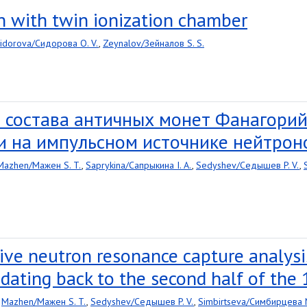
on with twin ionization chamber
idorova/Сидорова O. V.
,
Zeynalov/Зейналов S. S.
 состава античных монет Фанагорий
и на импульсном источнике нейтр
Mazhen/Мажен S. T.
,
Saprykina/Сапрыкина I. A.
,
Sedyshev/Седышев P. V.
,
ive neutron resonance capture analysis
dating back to the second half of the 
,
Mazhen/Мажен S. T.
,
Sedyshev/Седышев P. V.
,
Simbirtseva/Симбирцева N