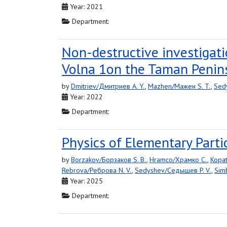
Year: 2021
Department:
Non-destructive investigati
Volna 1on the Taman Penins
by
Dmitriev/Дмитриев A. Y.
,
Mazhen/Мажен S. T.
,
Sed
Year: 2022
Department:
Physics of Elementary Parti
by
Borzakov/Борзаков S. B.
,
Hramco/Храмко C.
,
Kopat
Rebrova/Реброва N. V.
,
Sedyshev/Седышев P. V.
,
Sim
Year: 2025
Department: