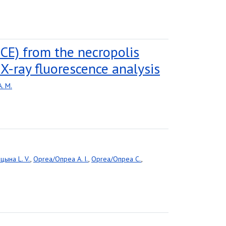
BCE) from the necropolis
-ray fluorescence analysis
. M.
цына L. V.
,
Oprea/Опреа A. I.
,
Oprea/Опреа C.
,