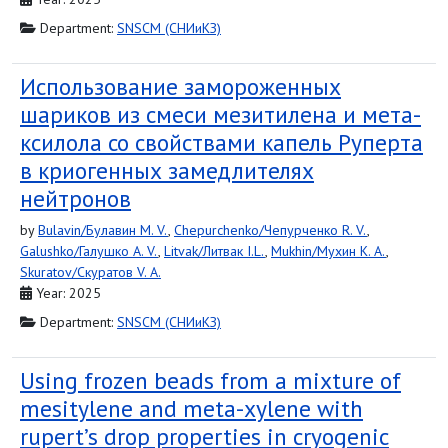
Department:
SNSCM (СНИиКЗ)
Использование замороженных
шариков из смеси мезитилена и мета-
ксилола со свойствами капель Руперта
в криогенных замедлителях
нейтронов
by
Bulavin/Булавин M. V.
,
Chepurchenko/Чепурченко R. V.
,
Galushko/Галушко A. V.
,
Litvak/Литвак I.L.
,
Mukhin/Мухин K. A.
,
Skuratov/Скуратов V. A.
Year: 2025
Department:
SNSCM (СНИиКЗ)
Using frozen beads from a mixture of
mesitylene and meta-xylene with
rupert’s drop properties in cryogenic