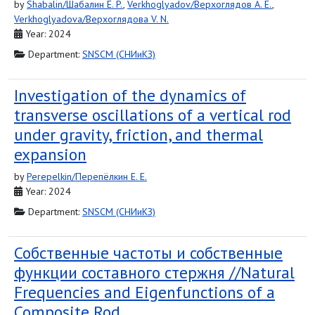
by
Shabalin/Шабалин E. P.
,
Verkhoglyadov/Верхоглядов A. E.
,
Verkhoglyadova/Верхоглядова V. N.
Year: 2024
Department:
SNSCM (СНИиКЗ)
Investigation of the dynamics of
transverse oscillations of a vertical rod
under gravity, friction, and thermal
expansion
by
Perepelkin/Перепёлкин Е. Е.
Year: 2024
Department:
SNSCM (СНИиКЗ)
Собственные частоты и собственные
функции составного стержня //Natural
Frequencies and Eigenfunctions of a
Composite Rod