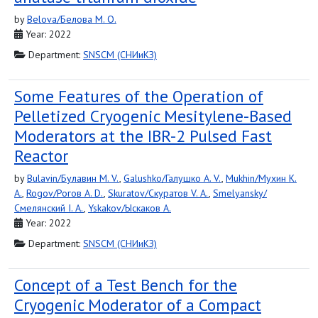
by
Belova/Белова M. O.
Year: 2022
Department:
SNSCM (СНИиКЗ)
Some Features of the Operation of
Pelletized Cryogenic Mesitylene-Based
Moderators at the IBR-2 Pulsed Fast
Reactor
by
Bulavin/Булавин M. V.
,
Galushko/Галушко A. V.
,
Mukhin/Мухин K.
A.
,
Rogov/Рогов A. D.
,
Skuratov/Скуратов V. A.
,
Smelyansky/
Смелянский I. A.
,
Yskakov/Ыскаков A.
Year: 2022
Department:
SNSCM (СНИиКЗ)
Concept of a Test Bench for the
Cryogenic Moderator of a Compact