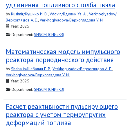
удлинения топливного столба твэла
by
Kushnir/Кушнир И. В.
,
Vdovin/Вдовин Ya. A.
,
Verkhoglyadov/
Верхоглядов A. E.
,
Verkhoglyadova/Верхоглядова V. N.
Year: 2025
Department:
SNSCM (СНИиКЗ)
Математическая модель импульсного
реактора периодического действия
by
Shabalin/Шабалин E. P.
,
Verkhoglyadov/Верхоглядов A. E.
,
Verkhoglyadova/Верхоглядова V. N.
Year: 2025
Department:
SNSCM (СНИиКЗ)
Расчет реактивности пульсирующего
реактора с учетом термоупругих
деформаций топлива