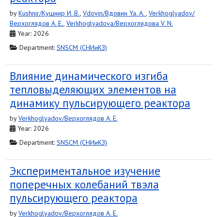
by
Kushnir/Кушнир И. В.
,
Vdovin/Вдовин Ya. A.
,
Verkhoglyadov/
Верхоглядов A. E.
,
Verkhoglyadova/Верхоглядова V. N.
Year: 2026
Department:
SNSCM (СНИиКЗ)
Влияние динамического изгиба
тепловыделяющих элементов на
динамику пульсирующего реактора
by
Verkhoglyadov/Верхоглядов A. E.
Year: 2026
Department:
SNSCM (СНИиКЗ)
Экспериментальное изучение
поперечных колебаний твэла
пульсирующего реактора
by
Verkhoglyadov/Верхоглядов A. E.