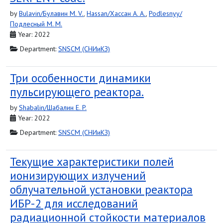
by
Bulavin/Булавин M. V.
,
Hassan/Хассан A. A.
,
Podlesnyy/
Подлесный M. M.
Year: 2022
Department:
SNSCM (СНИиКЗ)
Три особенности динамики
пульсирующего реактора.
by
Shabalin/Шабалин E. P.
Year: 2022
Department:
SNSCM (СНИиКЗ)
Текущие характеристики полей
ионизирующих излучений
облучательной установки реактора
ИБР-2 для исследований
радиационной стойкости материалов