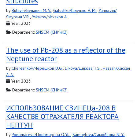
Structures
by
Bulavin/Булавин M. V.
,
Galushko/Галушко A. M.
,
Yamurzin/
Ямурзин V.R.
,
Yskakov/Ыскаков A.
Year: 2023
Department:
SNSCM (СНИиКЗ)
The use of Pb-208 as a reflector of the
Neptune reactor
by
Chereshkov/Черешков D.G.
,
Dikova/Дикова T.S.
,
Hassan/Хассан
A. A.
Year: 2023
Department:
SNSCM (СНИиКЗ)
ИСПОЛЬЗОВАНИЕ СВИНЕЦа-208 В
КАЧЕСТВЕ ОТРАЖАТЕЛЯ РЕАКТОРА
НЕПТУН
by
Ponomareva/Пономарёва O.Yu.
,
Samoylova/Самойлова N. Y.
,