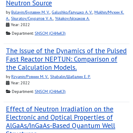
Neutron Source
by
Bulavin/Булавин M. V.
,
Galushko/Галушко A. V.
,
Mukhin/Мухин K.
A.
,
Skuratov/Скуратов V. A.
,
Yskakov/Ыскаков A.
Year: 2022
Department:
SNSCM (СНИиКЗ)
The Issue of the Dynamics of the Pulsed
Fast Reactor NEPTUN: Comparison of
the Calculation Models.
by
Rzyanin/Рзянин M. V.
,
Shabalin/Шабалин E. P.
Year: 2022
Department:
SNSCM (СНИиКЗ)
Effect of Neutron Irradiation on the
Electronic and Optical Properties of
AlGaAs/InGaAs-Based Quantum Well