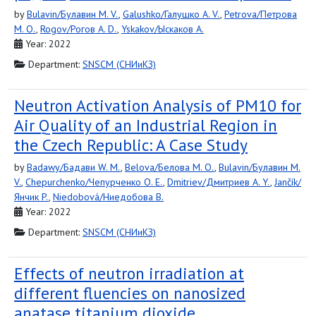
by
Bulavin/Булавин M. V.
,
Galushko/Галушко A. V.
,
Petrova/Петрова
M. O.
,
Rogov/Рогов A. D.
,
Yskakov/Ыскаков A.
Year: 2022
Department:
SNSCM (СНИиКЗ)
Neutron Activation Analysis of PM10 for
Air Quality of an Industrial Region in
the Czech Republic: A Case Study
by
Badawy/Бадави W. M.
,
Belova/Белова M. O.
,
Bulavin/Булавин M.
V.
,
Chepurchenko/Чепурченко O. E.
,
Dmitriev/Дмитриев A. Y.
,
Jančík/
Янчик P.
,
Niedobová/Ниедобова B.
Year: 2022
Department:
SNSCM (СНИиКЗ)
Effects of neutron irradiation at
different fluencies on nanosized
anatase titanium dioxide