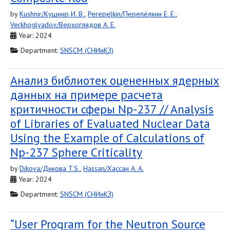
by
Kushnir/Кушнир И. В.
,
Perepelkin/Перепёлкин Е. Е.
,
Verkhoglyadov/Верхоглядов A. E.
Year: 2024
Department:
SNSCM (СНИиКЗ)
Анализ библиотек оцененных ядерных
данных на примере расчета
критичности сферы Np-237 // Analysis
of Libraries of Evaluated Nuclear Data
Using the Example of Calculations of
Np-237 Sphere Criticality
by
Dikova/Дикова T.S.
,
Hassan/Хассан A. A.
Year: 2024
Department:
SNSCM (СНИиКЗ)
“User Program for the Neutron Source