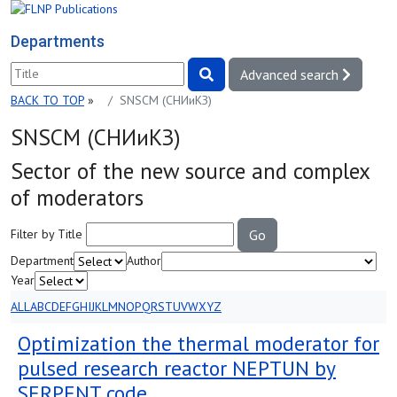
Departments
Advanced search
BACK TO TOP
»
SNSCM (СНИиКЗ)
SNSCM (СНИиКЗ)
Sector of the new source and complex
of moderators
Filter by Title
Go
Department
Author
Year
ALL
A
B
C
D
E
F
G
H
I
J
K
L
M
N
O
P
Q
R
S
T
U
V
W
X
Y
Z
Optimization the thermal moderator for
pulsed research reactor NEPTUN by
SERPENT code.