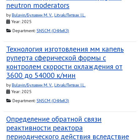
neutron moderators
by
Bulavin/Булавин M. V.
,
Litvak/Литвак I.L.
Year: 2025
Department:
SNSCM (СНИиКЗ)
Технология изготовления мм ­капель
руперта сферической формы с
контролем скорости охлаждения от
3600 до 54000 к/мин
by
Bulavin/Булавин M. V.
,
Litvak/Литвак I.L.
Year: 2025
Department:
SNSCM (СНИиКЗ)
Определение обратной связи
реактивности реактора
периодического действия вследствие