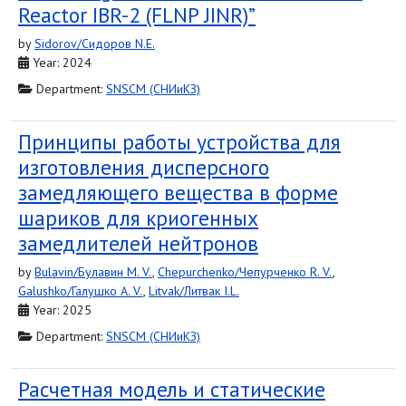
Reactor IBR-2 (FLNP JINR)”
by
Sidorov/Сидоров N.E.
Year: 2024
Department:
SNSCM (СНИиКЗ)
Принципы работы устройства для
изготовления дисперсного
замедляющего вещества в форме
шариков для криогенных
замедлителей нейтронов
by
Bulavin/Булавин M. V.
,
Chepurchenko/Чепурченко R. V.
,
Galushko/Галушко A. V.
,
Litvak/Литвак I.L.
Year: 2025
Department:
SNSCM (СНИиКЗ)
Расчетная модель и статические