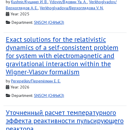
by
Kushnir/Кушнир И. В.
,
Vdovin/Вдовин Ya. A.
,
Verkhoglyadov/
Верхоглядов A. E.
,
Verkhoglyadova/Верхоглядова V. N.
Year: 2025
Department:
SNSCM (СНИиКЗ)
Exact solutions for the relativistic
dynamics of a self-consistent problem
for system with electromagnetic and
gravitational interaction within the
Wigner-Vlasov formalism
by
Perepelkin/Перепёлкин Е. Е.
Year: 2026
Department:
SNSCM (СНИиКЗ)
Уточненный расчет температурного
эффекта реактивности пульсирующего
реактора