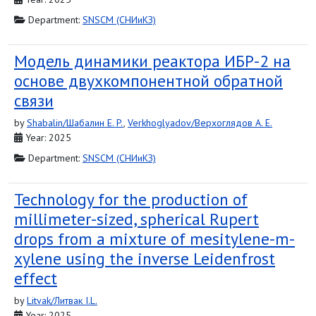
Department:
SNSCM (СНИиКЗ)
Модель динамики реактора ИБР-2 на
основе двухкомпонентной обратной
связи
by
Shabalin/Шабалин E. P.
,
Verkhoglyadov/Верхоглядов A. E.
Year: 2025
Department:
SNSCM (СНИиКЗ)
Technology for the production of
millimeter-sized, spherical Rupert
drops from a mixture of mesitylene-m-
xylene using the inverse Leidenfrost
effect
by
Litvak/Литвак I.L.
Year: 2025