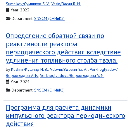
Sumnikov/Сумников S. V.
,
Vasin/Васин R. N.
Year: 2023
Department:
SNSCM (СНИиКЗ)
Определение обратной связи по
реактивности реактора
периодического действия вследствие
удлинения топливного столба твэла.
by
Kushnir/Кушнир И. В.
,
Vdovin/Вдовин Ya. A.
,
Verkhoglyadov/
Верхоглядов A. E.
,
Verkhoglyadova/Верхоглядова V. N.
Year: 2024
Department:
SNSCM (СНИиКЗ)
Программа для расчёта динамики
импульсного реактора периодического
действия