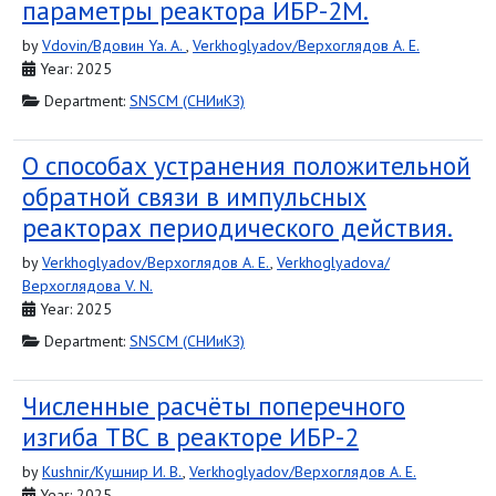
параметры реактора ИБР-2М.
by
Vdovin/Вдовин Ya. A.
,
Verkhoglyadov/Верхоглядов A. E.
Year: 2025
Department:
SNSCM (СНИиКЗ)
О способах устранения положительной
обратной связи в импульсных
реакторах периодического действия.
by
Verkhoglyadov/Верхоглядов A. E.
,
Verkhoglyadova/
Верхоглядова V. N.
Year: 2025
Department:
SNSCM (СНИиКЗ)
Численные расчёты поперечного
изгиба ТВС в реакторе ИБР-2
by
Kushnir/Кушнир И. В.
,
Verkhoglyadov/Верхоглядов A. E.
Year: 2025