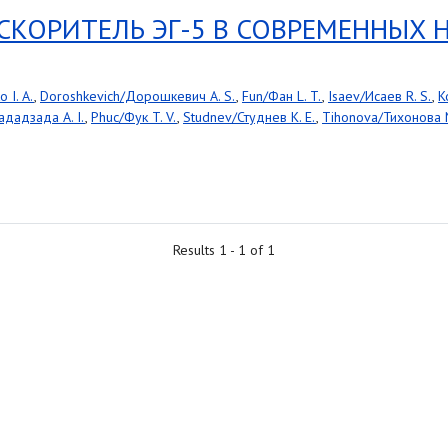
СКОРИТЕЛЬ ЭГ-5 В СОВРЕМЕННЫХ 
 I. A.
,
Doroshkevich/Дорошкевич A. S.
,
Fun/Фан L. T.
,
Isaev/Исаев R. S.
,
K
дадзада A. I.
,
Phuc/Фук T. V.
,
Studnev/Студнев K. E.
,
Tihonova/Тихонова N
Results 1 - 1 of 1