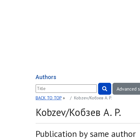
Authors
Advanced 
BACK TO TOP
»
Kobzev/Кобзев A. P.
Kobzev/Кобзев A. P.
Publication by same author