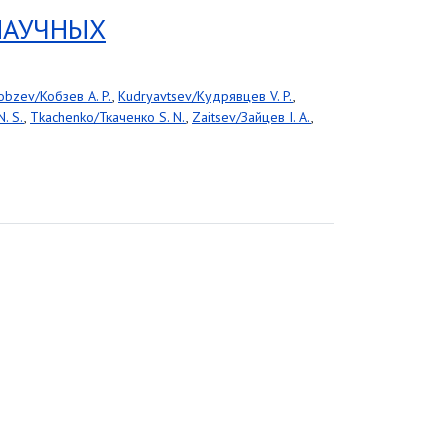
НАУЧНЫХ
obzev/Кобзев A. P.
,
Kudryavtsev/Кудрявцев V. P.
,
. S.
,
Tkachenko/Ткаченко S. N.
,
Zaitsev/Зайцев I. A.
,