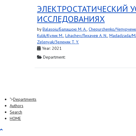
ЭЛЕКТРОСТАТИЧЕСКИЙ У
ИССЛЕДОВАНИЯХ
by
Balasoiu/Балашою M. A.
,
Chepurchenko/Чепурченко
Kulik/Кулик M.
,
Lihachev/Лихачев A. N.
,
Madadzada/Ма
Zelenyak/Зеленяк T. Y.
Year: 2021
Department:
">
Departments
Authors
Search
HOME