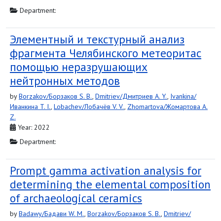
Department:
Элементный и текстурный анализ
фрагмента Челябинского метеоритас
помощью неразрушающих
нейтронных методов
by
Borzakov/Борзаков S. B.
,
Dmitriev/Дмитриев A. Y.
,
Ivankina/
Иванкина T. I.
,
Lobachev/Лобачёв V. V.
,
Zhomartova/Жомартова A.
Z.
Year: 2022
Department:
Prompt gamma activation analysis for
determining the elemental composition
of archaeological ceramics
by
Badawy/Бадави W. M.
,
Borzakov/Борзаков S. B.
,
Dmitriev/