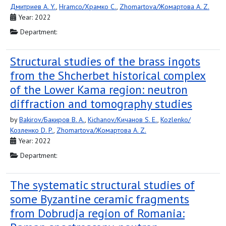
Дмитриев A. Y.
,
Hramco/Храмко C.
,
Zhomartova/Жомартова A. Z.
Year: 2022
Department:
Structural studies of the brass ingots
from the Shcherbet historical complex
of the Lower Kama region: neutron
diffraction and tomography studies
by
Bakirov/Бакиров B. A.
,
Kichanov/Кичанов S. E.
,
Kozlenko/
Козленко D. P.
,
Zhomartova/Жомартова A. Z.
Year: 2022
Department:
The systematic structural studies of
some Byzantine ceramic fragments
from Dobrudja region of Romania: