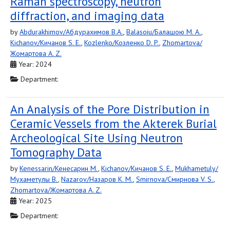
Raman spectroscopy, neutron
diffraction, and imaging data
by
Abdurakhimov/Абдурахимов B.A.
,
Balasoiu/Балашою M. A.
,
Kichanov/Кичанов S. E.
,
Kozlenko/Козленко D. P.
,
Zhomartova/
Жомартова A. Z.
Year: 2024
Department:
An Analysis of the Pore Distribution in
Ceramic Vessels from the Akterek Burial
Archeological Site Using Neutron
Tomography Data
by
Kenessarin/Кенесарин M.
,
Kichanov/Кичанов S. E.
,
Mukhametuly/
Мухаметулы B.
,
Nazarov/Назаров K. M.
,
Smirnova/Смирнова V. S.
,
Zhomartova/Жомартова A. Z.
Year: 2025
Department: