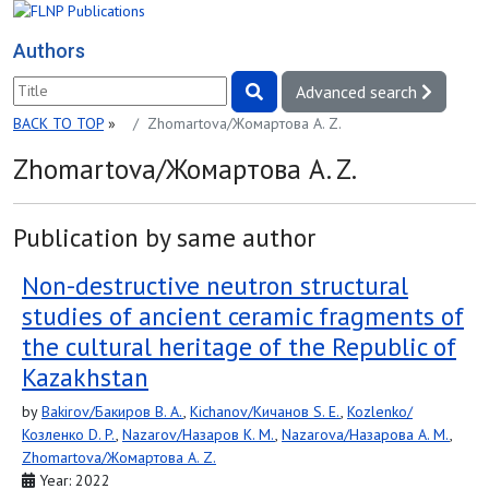
Authors
Advanced search
BACK TO TOP
»
Zhomartova/Жомартова A. Z.
Zhomartova/Жомартова A. Z.
Publication by same author
Non-destructive neutron structural
studies of ancient ceramic fragments of
the cultural heritage of the Republic of
Kazakhstan
by
Bakirov/Бакиров B. A.
,
Kichanov/Кичанов S. E.
,
Kozlenko/
Козленко D. P.
,
Nazarov/Назаров K. M.
,
Nazarova/Назарова A. M.
,
Zhomartova/Жомартова A. Z.
Year: 2022